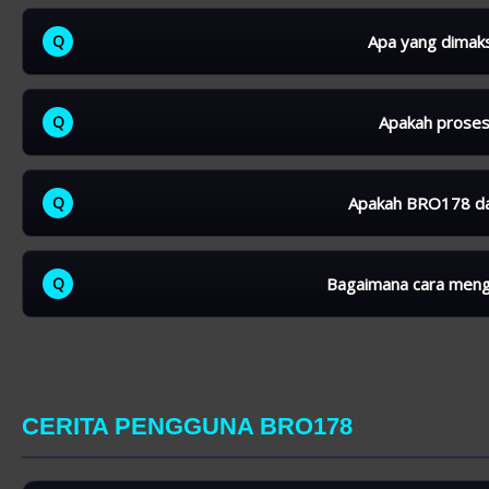
Ya, setiap member baru berkesempatan mengklaim bonus s
Apa yang dimak
Garansi Kekalahan merupakan program promosi yang mem
tertentu apabila memenuhi ketentuan yang telah ditetapkan
Apakah proses 
Ya, proses pendaftaran akun di BRO178 tidak dikenakan bia
Apakah BRO178 da
Tentu. BRO178 mendukung berbagai perangkat mobile Andr
lebih nyaman.
Bagaimana cara meng
Anda dapat menghubungi layanan customer service melalui 
24 jam setiap hari.
CERITA PENGGUNA BRO178