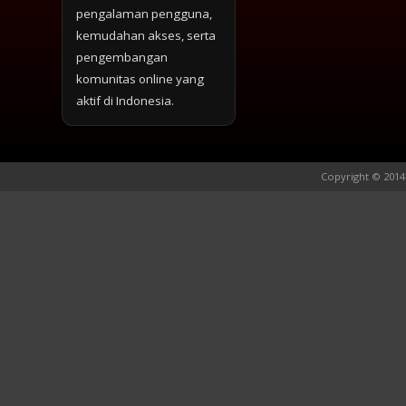
pengalaman pengguna,
kemudahan akses, serta
pengembangan
komunitas online yang
aktif di Indonesia.
Copyright © 2014-