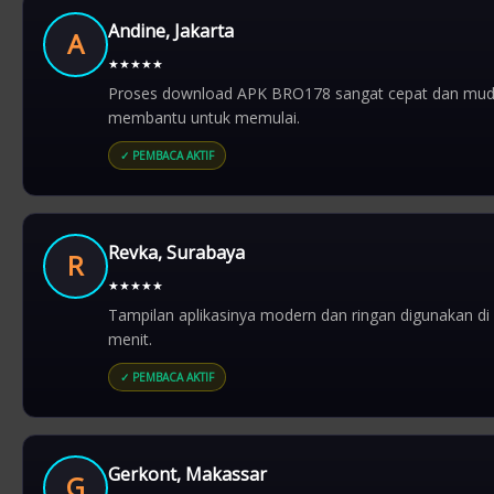
Andine, Jakarta
A
★★★★★
Proses download APK BRO178 sangat cepat dan muda
membantu untuk memulai.
✓ PEMBACA AKTIF
Revka, Surabaya
R
★★★★★
Tampilan aplikasinya modern dan ringan digunakan d
menit.
✓ PEMBACA AKTIF
Gerkont, Makassar
G