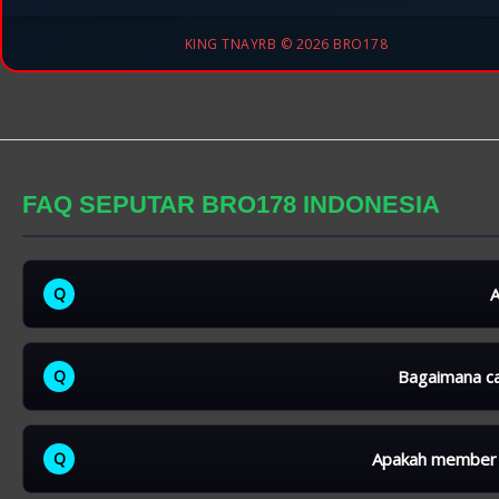
KING TNAYRB © 2026 BRO178
FAQ SEPUTAR BRO178 INDONESIA
A
BRO178 adalah platform yang menyediakan akses downloa
proses pendaftaran mudah, dan layanan pelanggan yang s
Bagaimana c
Pengguna cukup mengunjungi halaman resmi BRO178, lalu kl
instalasi sesuai petunjuk pada perangkat Anda.
Apakah member 