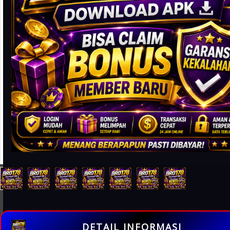
DETAIL INFORMASI