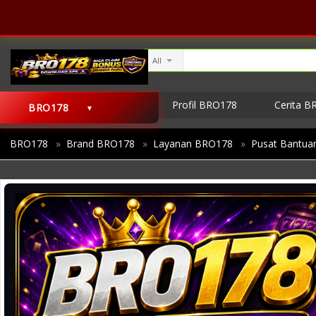
All
Profil BRO178
Cerita 
BRO178
Pusat Bantuan BRO178
BRO178
»
Brand BRO178
»
Layanan BRO178
»
Pusat Bantu